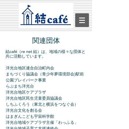
関連団体
結café（re net 結）は、地域の様々な団体と
共に活動しています。
洋光台地区連合自治町内会
まちづくり協議会（青少年夢環境部会)駅前
公園プレイパーク事業
らぶまち洋光台
洋光台地区ケアプラザ
洋光台地区民生児童委員協議会
しちふくろう（東北と横浜をつなぐ会）
洋光台文化を創る会
はまぎんこども宇宙科学館
​洋光台地域ケアプラザ主催「わっふる」
洋光台地域子育て支援連絡会