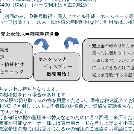
400（税込）（ハーフ利用は￥2200税込）
+税
）（初回のみ。ID番号取得・個人ファイル作成・ホームページ
ハーフは除く）、法人・団体様の年間利用などご利用等はご相
キャンセル待ちとなります。
の棚移動を行う場合があります。
位の2段の切り取り式の物を用意ください。価格は税込記入でお
トNO.で区別しリストに作者様のお名前とご連絡先電話番号を
はできません）
行き確認や棚の整理並べ替えなどのために月２回程ご来店くだ
開催が可能なオーナー様には表示用カードを差し上げます小箱
教室希望の際にはお受けになるかの確認のご連絡をお電話にて