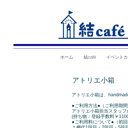
ホーム
結café
イベントカ
アトリエ小箱
アトリエ小箱は、handm
●ご利用方法●（ご利用期
アトリエ小箱担当スタッフ
(持ち物：登録手数料￥110
●ご利用料について●（初
＊棚代1段目・2段目・5段目 